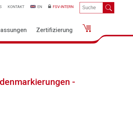
S
KONTAKT
EN
FSV-INTERN
lassungen
Zertifizierung
odenmarkierungen -