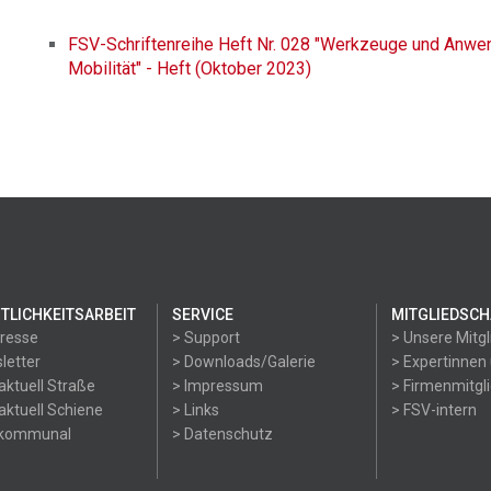
FSV-Schriftenreihe Heft Nr. 028 "Werkzeuge und Anwend
Mobilität" - Heft (Oktober 2023)
TLICHKEITSARBEIT
SERVICE
MITGLIEDSCH
Presse
> Support
> Unsere Mitgl
letter
> Downloads/Galerie
> Expertinnen
aktuell Straße
> Impressum
> Firmenmitgl
aktuell Schiene
> Links
> FSV-intern
okommunal
> Datenschutz