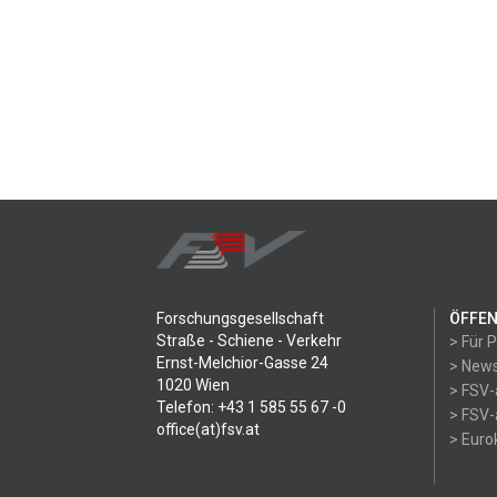
Forschungsgesellschaft
ÖFFEN
Straße - Schiene - Verkehr
> Für 
Ernst-Melchior-Gasse 24
> News
1020 Wien
> FSV-
Telefon: +43 1 585 55 67 -0
> FSV-
office(at)fsv.at
> Eur