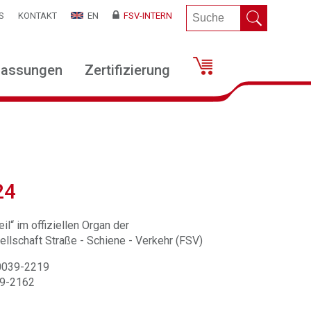
S
KONTAKT
EN
FSV-INTERN
lassungen
Zertifizierung
24
il“ im offiziellen Organ der
llschaft Straße - Schiene - Verkehr (FSV)
 0039-2219
39-2162