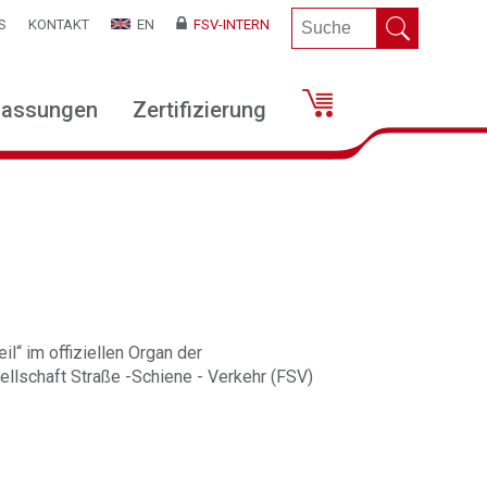
S
KONTAKT
EN
FSV-INTERN
lassungen
Zertifizierung
il“ im offiziellen Organ der
llschaft Straße -Schiene - Verkehr (FSV)