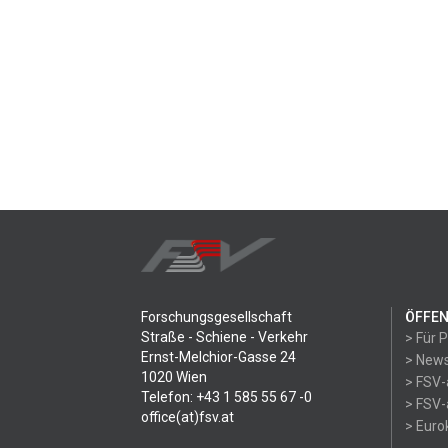
Forschungsgesellschaft
ÖFFEN
Straße - Schiene - Verkehr
> Für 
Ernst-Melchior-Gasse 24
> News
1020 Wien
> FSV-
Telefon: +43 1 585 55 67 -0
> FSV-
office(at)fsv.at
> Eur