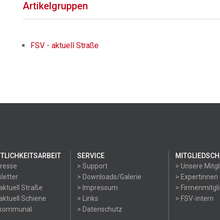
Artikelgruppen
FSV - aktuell Straße
TLICHKEITSARBEIT
SERVICE
MITGLIEDSCH
Presse
> Support
> Unsere Mitgl
letter
> Downloads/Galerie
> Expertinnen
aktuell Straße
> Impressum
> Firmenmitgl
aktuell Schiene
> Links
> FSV-intern
okommunal
> Datenschutz