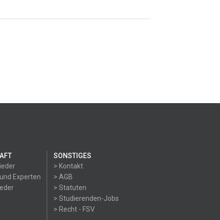
AFT
SONSTIGES
ieder
> Kontakt
 und Experten
> AGB
ieder
> Statuten
> Studierenden-Jobs
> Recht - FSV