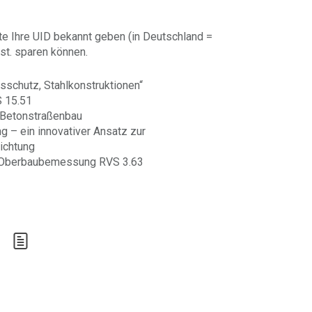
te Ihre UID bekannt geben (in Deutschland =
st. sparen können.
sschutz, Stahlkonstruktionen“
S 15.51
 Betonstraßenbau
g – ein innovativer Ansatz zur
ichtung
zur Oberbaubemessung RVS 3.63