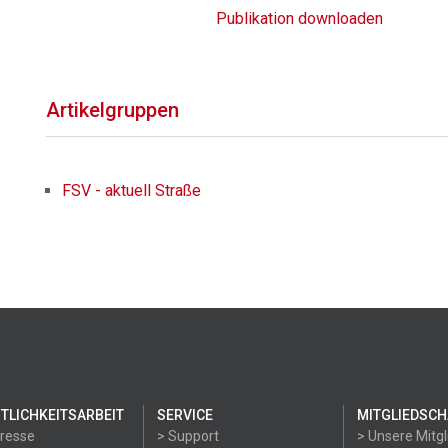
Publikation downloaden
Artikelgruppen
FSV - aktuell Straße
TLICHKEITSARBEIT
SERVICE
MITGLIEDSCH
Presse
> Support
> Unsere Mitgl