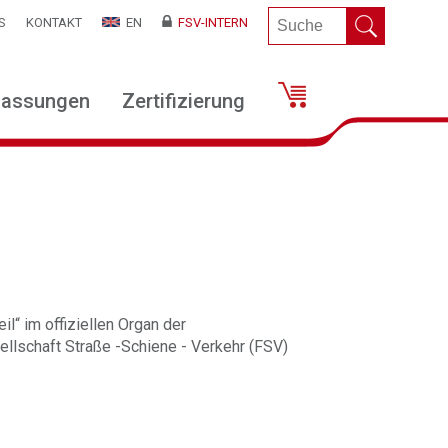
S
KONTAKT
EN
FSV-INTERN
lassungen
Zertifizierung
il“ im offiziellen Organ der
llschaft Straße -Schiene - Verkehr (FSV)