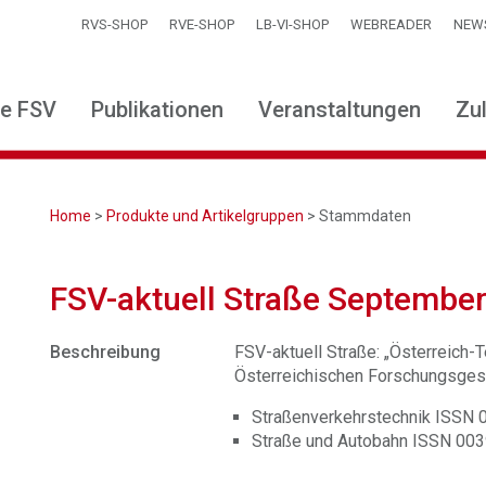
RVS-SHOP
RVE-SHOP
LB-VI-SHOP
WEBREADER
NEW
ie FSV
Publikationen
Veranstaltungen
Zu
Home
>
Produkte und Artikelgruppen
> Stammdaten
FSV-aktuell Straße Septembe
Beschreibung
FSV-aktuell Straße: „Österreich-Te
Österreichischen Forschungsgese
Straßenverkehrstechnik ISSN
Straße und Autobahn ISSN 00