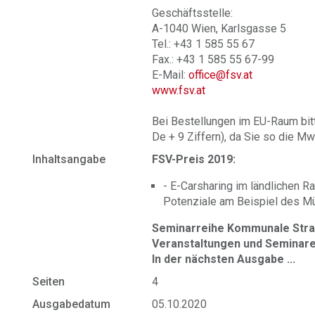
Geschäftsstelle:
A-1040 Wien, Karlsgasse 5
Tel.: +43 1 585 55 67
Fax.: +43 1 585 55 67-99
E-Mail:
office@fsv.at
www.fsv.at
Bei Bestellungen im EU-Raum bit
De + 9 Ziffern), da Sie so die Mw
Inhaltsangabe
FSV-Preis 2019:
- E-Carsharing im ländlichen 
Potenziale am Beispiel des Mü
Seminarreihe Kommunale Str
Veranstaltungen und Seminar
In der nächsten Ausgabe ...
Seiten
4
Ausgabedatum
05.10.2020