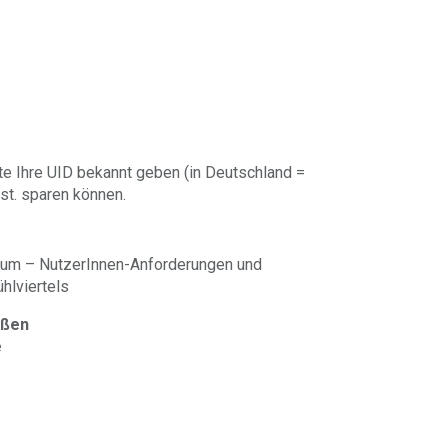
te Ihre UID bekannt geben (in Deutschland =
st. sparen können.
Raum – NutzerInnen-Anforderungen und
hlviertels
aßen
e