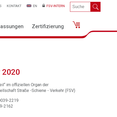
S
KONTAKT
EN
FSV-INTERN
lassungen
Zertifizierung
r 2020
il“ im offiziellen Organ der
llschaft Straße -Schiene - Verkehr (FSV)
 0039-2219
39-2162