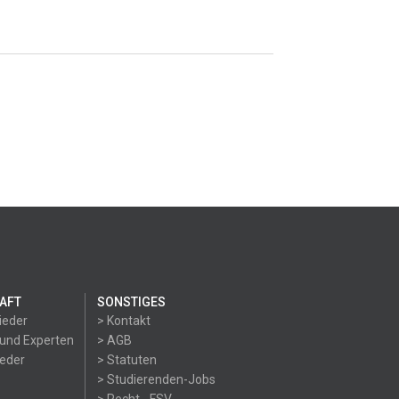
AFT
SONSTIGES
ieder
> Kontakt
 und Experten
> AGB
ieder
> Statuten
> Studierenden-Jobs