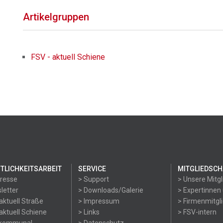
Artikelgruppen
FSV - aktuell Schiene
TLICHKEITSARBEIT
SERVICE
MITGLIEDSCH
Presse
> Support
> Unsere Mitgl
letter
> Downloads/Galerie
> Expertinnen
aktuell Straße
> Impressum
> Firmenmitgl
aktuell Schiene
> Links
> FSV-intern