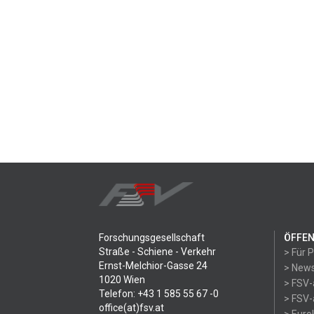
Forschungsgesellschaft
ÖFFEN
Straße - Schiene - Verkehr
> Für 
Ernst-Melchior-Gasse 24
> News
1020 Wien
> FSV-
Telefon: +43 1 585 55 67 -0
> FSV-
office(at)fsv.at