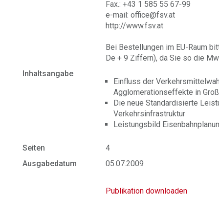
Fax.: +43 1 585 55 67-99
e-mail: office@fsv.at
http://www.fsv.at
Bei Bestellungen im EU-Raum bit
De + 9 Ziffern), da Sie so die Mw
Inhaltsangabe
Einfluss der Verkehrsmittelwa
Agglomerationseffekte in Gro
Die neue Standardisierte Leis
Verkehrsinfrastruktur
Leistungsbild Eisenbahnplanu
Seiten
4
Ausgabedatum
05.07.2009
Publikation downloaden