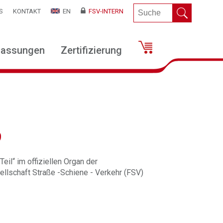
S
KONTAKT
EN
FSV-INTERN
lassungen
Zertifizierung
9
eil“ im offiziellen Organ der
llschaft Straße -Schiene - Verkehr (FSV)