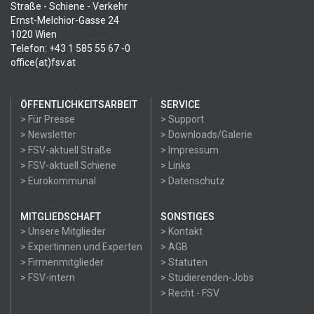
Straße - Schiene - Verkehr
Ernst-Melchior-Gasse 24
1020 Wien
Telefon: +43 1 585 55 67 -0
office(at)fsv.at
ÖFFENTLICHKEITSARBEIT
SERVICE
> Für Presse
> Support
> Newsletter
> Downloads/Galerie
> FSV-aktuell Straße
> Impressum
> FSV-aktuell Schiene
> Links
> Eurokommunal
> Datenschutz
MITGLIEDSCHAFT
SONSTIGES
> Unsere Mitglieder
> Kontakt
> Expertinnen und Experten
> AGB
> Firmenmitglieder
> Statuten
> FSV-intern
> Studierenden-Jobs
> Recht - FSV