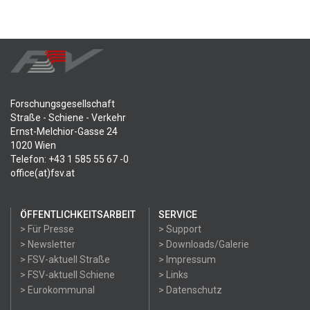
Forschungsgesellschaft
Straße - Schiene - Verkehr
Ernst-Melchior-Gasse 24
1020 Wien
Telefon: +43 1 585 55 67 -0
office(at)fsv.at
ÖFFENTLICHKEITSARBEIT
SERVICE
> Für Presse
> Support
> Newsletter
> Downloads/Galerie
> FSV-aktuell Straße
> Impressum
> FSV-aktuell Schiene
> Links
> Eurokommunal
> Datenschutz