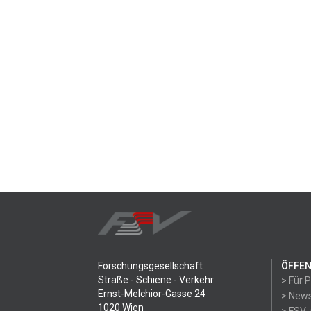
Forschungsgesellschaft
ÖFFEN
Straße - Schiene - Verkehr
> Für 
Ernst-Melchior-Gasse 24
> News
1020 Wien