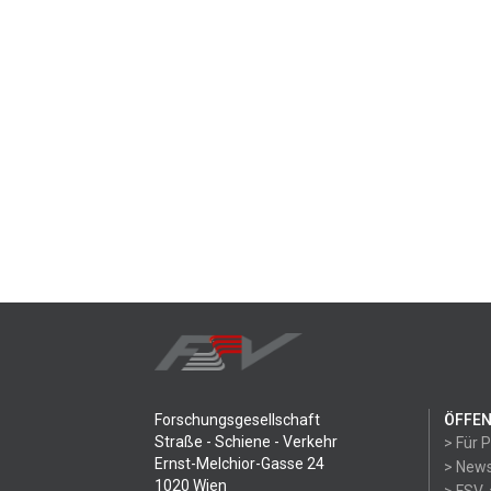
Forschungsgesellschaft
ÖFFEN
Straße - Schiene - Verkehr
> Für 
Ernst-Melchior-Gasse 24
> News
1020 Wien