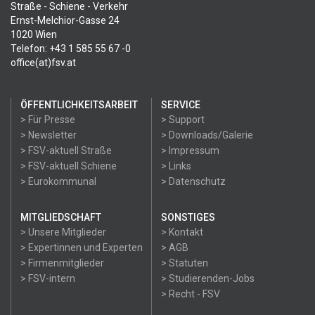
Straße - Schiene - Verkehr
Ernst-Melchior-Gasse 24
1020 Wien
Telefon: +43 1 585 55 67 -0
office(at)fsv.at
ÖFFENTLICHKEITSARBEIT
SERVICE
> Für Presse
> Support
> Newsletter
> Downloads/Galerie
> FSV-aktuell Straße
> Impressum
> FSV-aktuell Schiene
> Links
> Eurokommunal
> Datenschutz
MITGLIEDSCHAFT
SONSTIGES
> Unsere Mitglieder
> Kontakt
> Expertinnen und Experten
> AGB
> Firmenmitglieder
> Statuten
> FSV-intern
> Studierenden-Jobs
> Recht - FSV