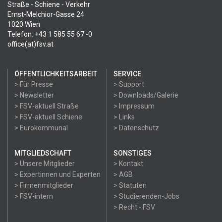
Straße - Schiene - Verkehr
Ernst-Melchior-Gasse 24
1020 Wien
Telefon: +43 1 585 55 67 -0
office(at)fsv.at
ÖFFENTLICHKEITSARBEIT
SERVICE
> Für Presse
> Support
> Newsletter
> Downloads/Galerie
> FSV-aktuell Straße
> Impressum
> FSV-aktuell Schiene
> Links
> Eurokommunal
> Datenschutz
MITGLIEDSCHAFT
SONSTIGES
> Unsere Mitglieder
> Kontakt
> Expertinnen und Experten
> AGB
> Firmenmitglieder
> Statuten
> FSV-intern
> Studierenden-Jobs
> Recht - FSV