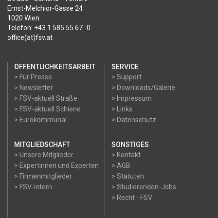
Ernst-Melchior-Gasse 24
1020 Wien
Telefon: +43 1 585 55 67 -0
office(at)fsv.at
ÖFFENTLICHKEITSARBEIT
SERVICE
> Für Presse
> Support
> Newsletter
> Downloads/Galerie
> FSV-aktuell Straße
> Impressum
> FSV-aktuell Schiene
> Links
> Eurokommunal
> Datenschutz
MITGLIEDSCHAFT
SONSTIGES
> Unsere Mitglieder
> Kontakt
> Expertinnen und Experten
> AGB
> Firmenmitglieder
> Statuten
> FSV-intern
> Studierenden-Jobs
> Recht - FSV