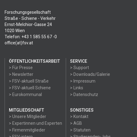
Forschungsgesellschaft
Straße - Schiene - Verkehr
Ernst-Melchior-Gasse 24
1020 Wien
Telefon: +43 1 585 55 67 -0
office(at)fsv.at
ÖFFENTLICHKEITSARBEIT
SERVICE
> Für Presse
> Support
> Newsletter
> Downloads/Galerie
> FSV-aktuell Straße
> Impressum
> FSV-aktuell Schiene
> Links
> Eurokommunal
> Datenschutz
MITGLIEDSCHAFT
SONSTIGES
> Unsere Mitglieder
> Kontakt
> Expertinnen und Experten
> AGB
> Firmenmitglieder
> Statuten
> FSV-intern
> Studierenden-Jobs