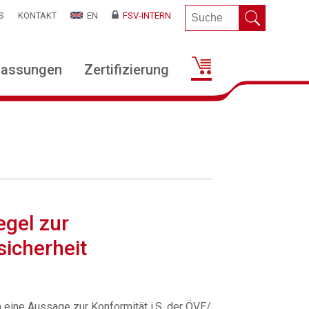
S
KONTAKT
EN
FSV-INTERN
lassungen
Zertifizierung
gel zur
icherheit
eine Aussage zur Konformität i.S. der ÖVE/