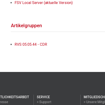
FSV Local Server (aktuelle Version)
Artikelgruppen
RVS 05.05.44 - CDR
TLICHKEITSARBEIT
SERVICE
MITGLIEDSCH
Presse
> Support
> Unsere Mitgl