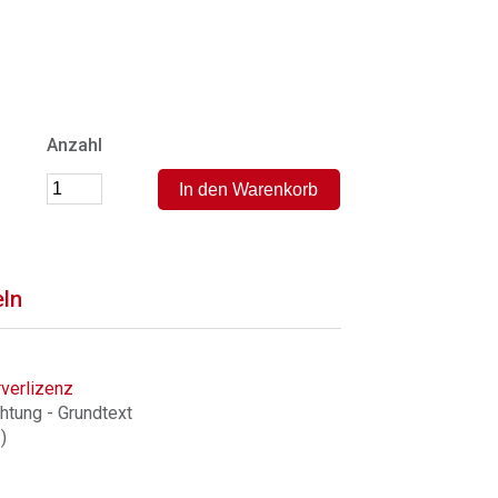
Anzahl
eln
verlizenz
htung - Grundtext
)