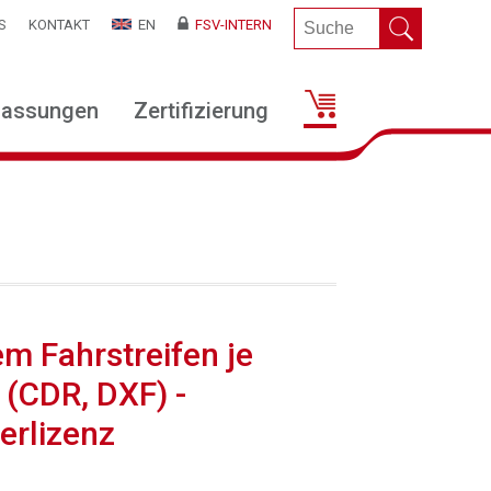
S
KONTAKT
EN
FSV-INTERN
lassungen
Zertifizierung
m Fahrstreifen je
 (CDR, DXF) -
erlizenz