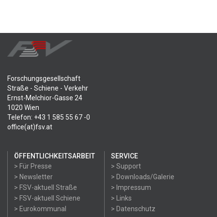
Forschungsgesellschaft
Straße - Schiene - Verkehr
Ernst-Melchior-Gasse 24
1020 Wien
Telefon: +43 1 585 55 67 -0
office(at)fsv.at
ÖFFENTLICHKEITSARBEIT
SERVICE
> Für Presse
> Support
> Newsletter
> Downloads/Galerie
> FSV-aktuell Straße
> Impressum
> FSV-aktuell Schiene
> Links
> Eurokommunal
> Datenschutz