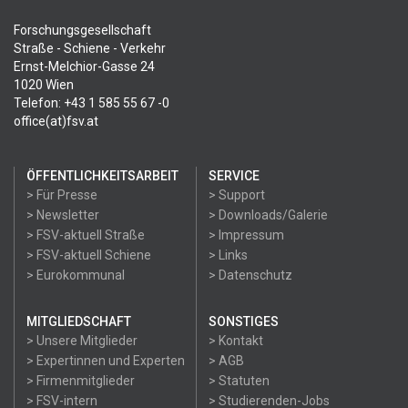
Forschungsgesellschaft
Straße - Schiene - Verkehr
Ernst-Melchior-Gasse 24
1020 Wien
Telefon: +43 1 585 55 67 -0
office(at)fsv.at
ÖFFENTLICHKEITSARBEIT
SERVICE
> Für Presse
> Support
> Newsletter
> Downloads/Galerie
> FSV-aktuell Straße
> Impressum
> FSV-aktuell Schiene
> Links
> Eurokommunal
> Datenschutz
MITGLIEDSCHAFT
SONSTIGES
> Unsere Mitglieder
> Kontakt
> Expertinnen und Experten
> AGB
> Firmenmitglieder
> Statuten
> FSV-intern
> Studierenden-Jobs