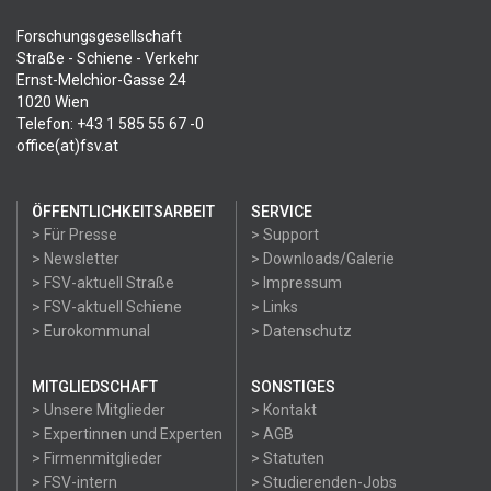
Forschungsgesellschaft
Straße - Schiene - Verkehr
Ernst-Melchior-Gasse 24
1020 Wien
Telefon: +43 1 585 55 67 -0
office(at)fsv.at
ÖFFENTLICHKEITSARBEIT
SERVICE
> Für Presse
> Support
> Newsletter
> Downloads/Galerie
> FSV-aktuell Straße
> Impressum
> FSV-aktuell Schiene
> Links
> Eurokommunal
> Datenschutz
MITGLIEDSCHAFT
SONSTIGES
> Unsere Mitglieder
> Kontakt
> Expertinnen und Experten
> AGB
> Firmenmitglieder
> Statuten
> FSV-intern
> Studierenden-Jobs