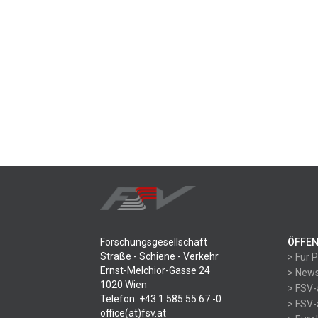
Forschungsgesellschaft
ÖFFEN
Straße - Schiene - Verkehr
> Für 
Ernst-Melchior-Gasse 24
> News
1020 Wien
> FSV-
Telefon: +43 1 585 55 67 -0
> FSV-
office(at)fsv.at