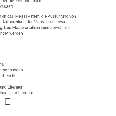
über die Zeit oder nach
wasser)
en an das Messsystem, die Ausführung von
e Aufbereitung der Messdaten sowie
ung. Das Messverfahren kann sowohl auf
ndet werden.
ms
itsmessungen
üfbericht
und Literatur
inien und Literatur