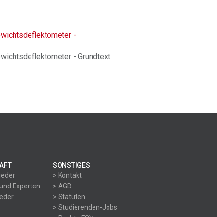
wichtsdeflektometer -
wichtsdeflektometer - Grundtext
AFT
SONSTIGES
ieder
> Kontakt
 und Experten
> AGB
ieder
> Statuten
> Studierenden-Jobs