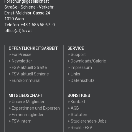
Forschungsgesellschaft
Straße - Schiene - Verkehr
Ernst-Melchior-Gasse 24
1020 Wien
Telefon: +43 1 585 55 67 -0
office(at)fsv.at
ÖFFENTLICHKEITSARBEIT
SERVICE
> Für Presse
> Support
> Newsletter
> Downloads/Galerie
> FSV-aktuell Straße
> Impressum
> FSV-aktuell Schiene
> Links
> Eurokommunal
> Datenschutz
MITGLIEDSCHAFT
SONSTIGES
> Unsere Mitglieder
> Kontakt
> Expertinnen und Experten
> AGB
> Firmenmitglieder
> Statuten
> FSV-intern
> Studierenden-Jobs
> Recht - FSV