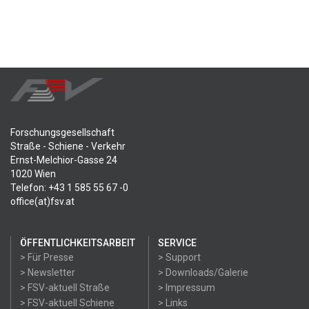
Forschungsgesellschaft
Straße - Schiene - Verkehr
Ernst-Melchior-Gasse 24
1020 Wien
Telefon: +43 1 585 55 67 -0
office(at)fsv.at
ÖFFENTLICHKEITSARBEIT
SERVICE
> Für Presse
> Support
> Newsletter
> Downloads/Galerie
> FSV-aktuell Straße
> Impressum
> FSV-aktuell Schiene
> Links