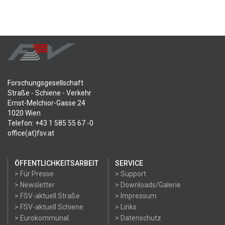
Forschungsgesellschaft
Straße - Schiene - Verkehr
Ernst-Melchior-Gasse 24
1020 Wien
Telefon: +43 1 585 55 67 -0
office(at)fsv.at
ÖFFENTLICHKEITSARBEIT
SERVICE
> Für Presse
> Support
> Newsletter
> Downloads/Galerie
> FSV-aktuell Straße
> Impressum
> FSV-aktuell Schiene
> Links
> Eurokommunal
> Datenschutz