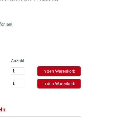
ohlen!
Anzahl
eln