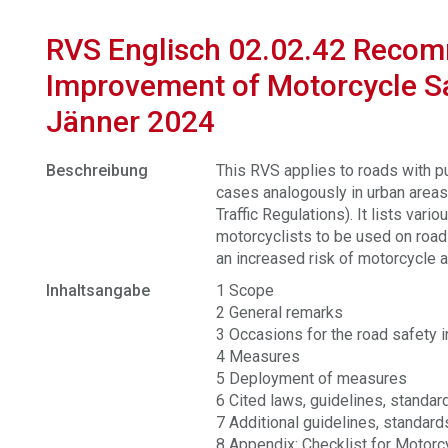
RVS Englisch 02.02.42 Recom
Improvement of Motorcycle S
Jänner 2024
Beschreibung
This RVS applies to roads with pub
cases analogously in urban areas
Traffic Regulations). It lists var
motorcyclists to be used on road
an increased risk of motorcycle 
Inhaltsangabe
1 Scope
2 General remarks
3 Occasions for the road safety 
4 Measures
5 Deployment of measures
6 Cited laws, guidelines, standard
7 Additional guidelines, standard
8 Appendix: Checklist for Motor