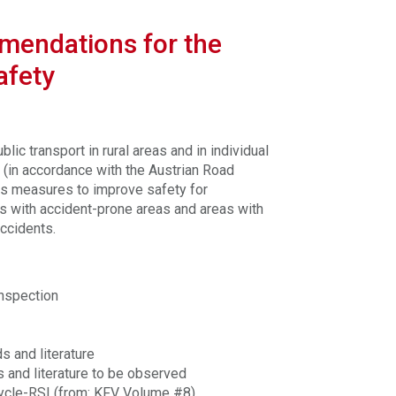
mendations for the
afety
lic transport in rural areas and in individual
 (in accordance with the Austrian Road
ious measures to improve safety for
s with accident-prone areas and areas with
accidents.
inspection
s and literature
s and literature to be observed
cycle-RSI (from: KFV Volume #8)