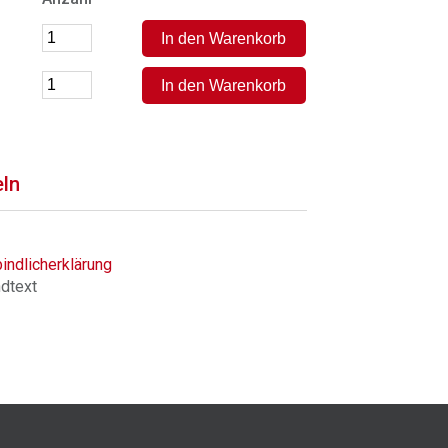
eln
indlicherklärung
ndtext