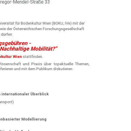
 Gregor-Mendel-Straße 33
iversität für Bodenkultur Wien (BOKU, IVe) mit der
owie der Österreichischen Forschungsgesellschaft
 dürfen:
gsgebühren -
achhaltige Mobilität?”
nkultur Wien
stattfinden.
issenschaft und Praxis über topaktuelle Themen,
ferieren und mit dem Publikum diskutieren:
internationaler Überblick
ansport)
nbasierter Modellierung