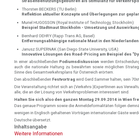
Straßenbenützungsgebühren als Stimulanz für verkehrsp
Thorsten BECKERS (TU Berlin):
Reflektion aktueller Konzepte und Überlegungen zur gepl
Muriel HUGOSSON (Royal Institute of Technology, Stockholm):
Beispiel Stadtmaut Stockholm - Umsetzung und Auswirkun
Bernhard OEHRY (Rapp Trans AG, Basel):
Entfernungsabhängige nationale Maut in den Niederlanden
Janusz SUPERNAK (San Diego State University, USA):
Innovative Lösungen des Road-Pricing am Beispiel des "Dy
In einer abschließenden
Podiumsdiskussion
werden Entscheidung
auch die nationale Haltung zu bewährten sowie möglichen Strateg
Sinne des Gesamtverkehrsplans für Österreich erörtern.
Den abschließenden
Festvortrag
wird Gerd Sammer halten, sein 70st
Die Veranstaltung richtet sich an (Verkehrs-)ExpertInnen aus Verwalt
alle, die an der Lösung von Verkehrsproblemen interessiert sind.
Halten Sie sich also den ganzen Montag 29.09.2014 in Wien fre
Das genaue Programm sowie die Anmeldeformalitäten folgen demnäc
wenigen in Englisch gehaltenen Vorträgen internationaler Gäste werd
Deutsche übersetzt.
Inhaltsangabe
Weitere Informationen