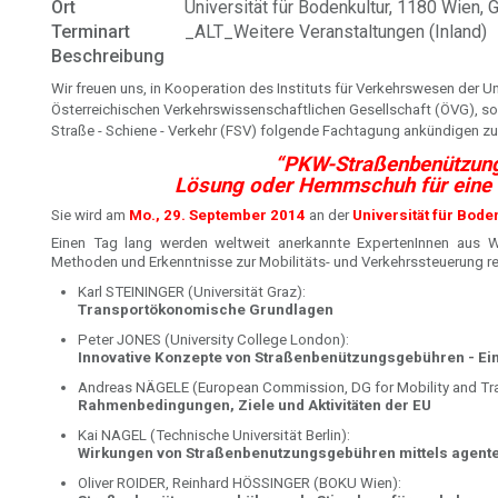
Ort
Universität für Bodenkultur, 1180 Wien,
Terminart
_ALT_Weitere Veranstaltungen (Inland)
Beschreibung
Wir freuen uns, in Kooperation des Instituts für Verkehrswesen der Un
Österreichischen Verkehrswissenschaftlichen Gesellschaft (ÖVG), s
Straße - Schiene - Verkehr (FSV) folgende Fachtagung ankündigen zu
“PKW-Straßenbenützun
Lösung oder Hemmschuh für eine N
Sie wird am
Mo., 29. September 2014
an der
Universität für Bode
Einen Tag lang werden weltweit anerkannte ExpertenInnen aus W
Methoden und Erkenntnisse zur Mobilitäts- und Verkehrssteuerung re
Karl STEININGER (Universität Graz):
Transportökonomische Grundlagen
Peter JONES (University College London):
Innovative Konzepte von Straßenbenützungsgebühren - Ein 
Andreas NÄGELE (European Commission, DG for Mobility and Tr
Rahmenbedingungen, Ziele und Aktivitäten der EU
Kai NAGEL (Technische Universität Berlin):
Wirkungen von Straßenbenutzungsgebühren mittels agente
Oliver ROIDER, Reinhard HÖSSINGER (BOKU Wien):