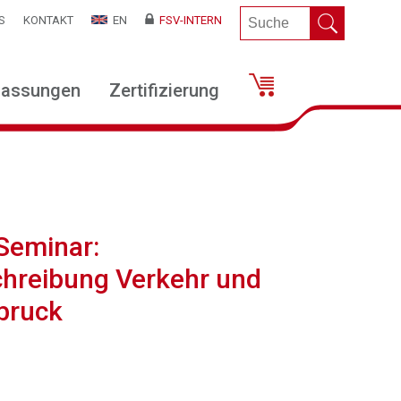
S
KONTAKT
EN
FSV-INTERN
lassungen
Zertifizierung
 Seminar:
chreibung Verkehr und
sbruck