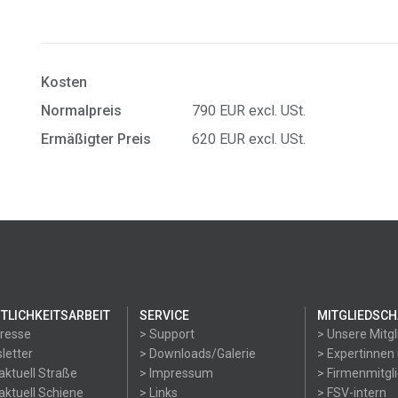
Kosten
Normalpreis
790 EUR excl. USt.
Ermäßigter Preis
620 EUR excl. USt.
TLICHKEITSARBEIT
SERVICE
MITGLIEDSCH
Presse
> Support
> Unsere Mitgl
letter
> Downloads/Galerie
> Expertinnen
aktuell Straße
> Impressum
> Firmenmitgl
aktuell Schiene
> Links
> FSV-intern