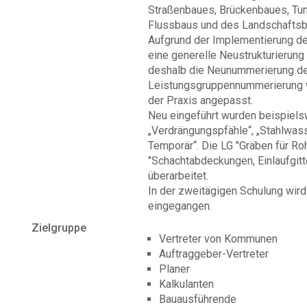
Straßenbaues, Brückenbaues, Tu
Flussbaus und des Landschaftsb
Aufgrund der Implementierung d
eine generelle Neustrukturierun
deshalb die Neunummerierung de
Leistungsgruppennummerierung wu
der Praxis angepasst.
Neu eingeführt wurden beispiels
„Verdrängungspfähle“, „Stahlwas
Temporär“. Die LG "Gräben für Ro
"Schachtabdeckungen, Einlaufgit
überarbeitet.
In der zweitägigen Schulung wir
eingegangen.
Zielgruppe
Vertreter von Kommunen
Auftraggeber-Vertreter
Planer
Kalkulanten
Bauausführende