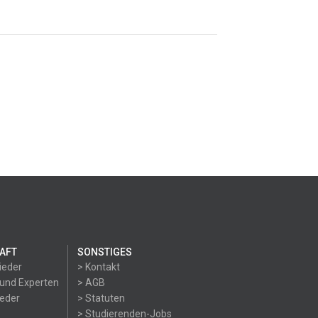
AFT
SONSTIGES
ieder
> Kontakt
 und Experten
> AGB
ieder
> Statuten
> Studierenden-Jobs