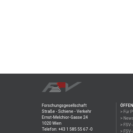
Forschungsgesellschaft
ÖFFEN
Straße - Schiene - Verkehr
> Für 
Ernst-Melchior-Gasse 24
> News
1020 Wien
> FSV-
Telefon: +43 1 585 55 67 -0
> FSV-