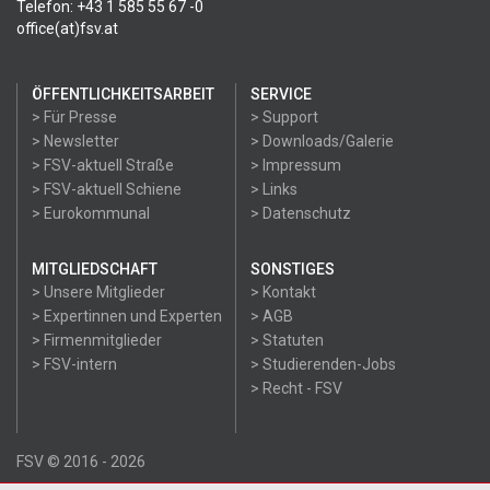
Telefon: +43 1 585 55 67 -0
office(at)fsv.at
ÖFFENTLICHKEITSARBEIT
SERVICE
> Für Presse
> Support
> Newsletter
> Downloads/Galerie
> FSV-aktuell Straße
> Impressum
> FSV-aktuell Schiene
> Links
> Eurokommunal
> Datenschutz
MITGLIEDSCHAFT
SONSTIGES
> Unsere Mitglieder
> Kontakt
> Expertinnen und Experten
> AGB
> Firmenmitglieder
> Statuten
> FSV-intern
> Studierenden-Jobs
> Recht - FSV
FSV © 2016 - 2026