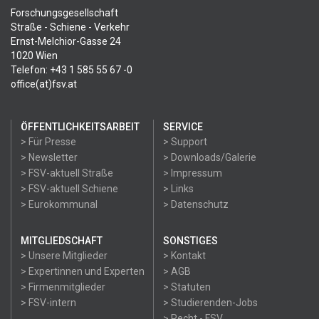
Forschungsgesellschaft
Straße - Schiene - Verkehr
Ernst-Melchior-Gasse 24
1020 Wien
Telefon: +43 1 585 55 67 -0
office(at)fsv.at
ÖFFENTLICHKEITSARBEIT
SERVICE
> Für Presse
> Support
> Newsletter
> Downloads/Galerie
> FSV-aktuell Straße
> Impressum
> FSV-aktuell Schiene
> Links
> Eurokommunal
> Datenschutz
MITGLIEDSCHAFT
SONSTIGES
> Unsere Mitglieder
> Kontakt
> Expertinnen und Experten
> AGB
> Firmenmitglieder
> Statuten
> FSV-intern
> Studierenden-Jobs
> Recht - FSV