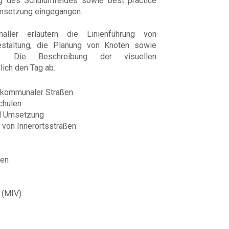
ng des Schulumfeldes sowie best practice
Umsetzung eingegangen.
ller erläutern die Linienführung von
gestaltung, die Planung von Knoten sowie
en. Die Beschreibung der visuellen
lich den Tag ab.
g kommunaler Straßen
chulen
nd Umsetzung
 von Innerortsstraßen
men
r (MIV)