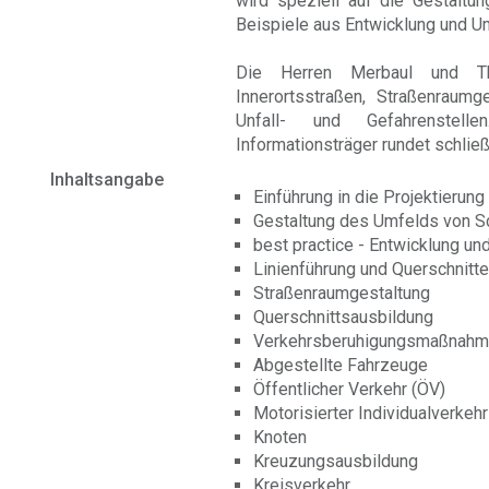
wird speziell auf die Gestaltu
Beispiele aus Entwicklung und 
Die Herren Merbaul und Tha
Innerortsstraßen, Straßenraum
Unfall- und Gefahrenstell
Informationsträger rundet schließ
Inhaltsangabe
Einführung in die Projektierun
Gestaltung des Umfelds von S
best practice - Entwicklung u
Linienführung und Querschnitte
Straßenraumgestaltung
Querschnittsausbildung
Verkehrsberuhigungsmaßnah
Abgestellte Fahrzeuge
Öffentlicher Verkehr (ÖV)
Motorisierter Individualverkeh
Knoten
Kreuzungsausbildung
Kreisverkehr