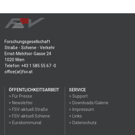
Forschungsgesellschaft
Straße - Schiene - Verkehr
Ernst-Melchior-Gasse 24
1020 Wien
Telefon: +43 1 585 55 67 -0
office(at)fsv.at
ÖFFENTLICHKEITSARBEIT
SERVICE
> Für Presse
> Support
> Newsletter
> Downloads/Galerie
> FSV-aktuell Straße
> Impressum
> FSV-aktuell Schiene
> Links
> Eurokommunal
> Datenschutz