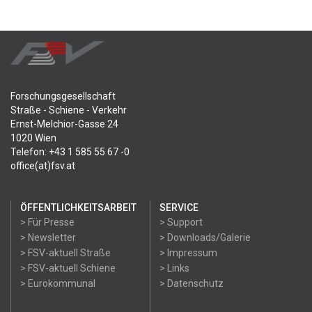
Forschungsgesellschaft
Straße - Schiene - Verkehr
Ernst-Melchior-Gasse 24
1020 Wien
Telefon: +43 1 585 55 67 -0
office(at)fsv.at
ÖFFENTLICHKEITSARBEIT
SERVICE
> Für Presse
> Support
> Newsletter
> Downloads/Galerie
> FSV-aktuell Straße
> Impressum
> FSV-aktuell Schiene
> Links
> Eurokommunal
> Datenschutz