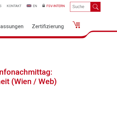
S
KONTAKT
EN
FSV-INTERN
lassungen
Zertifizierung
Infonachmittag:
eit (Wien / Web)