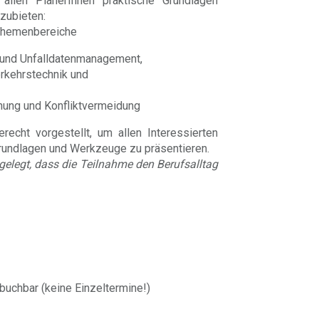
allen PlanerInnen praktische Grundlagen
zubieten:
 Themenbereiche
e und Unfalldatenmanagement,
rkehrstechnik und
nnung und Konfliktvermeidung
recht vorgestellt, um allen Interessierten
rundlagen und Werkzeuge zu präsentieren.
elegt, dass die Teilnahme den Berufsalltag
buchbar (keine Einzeltermine!)