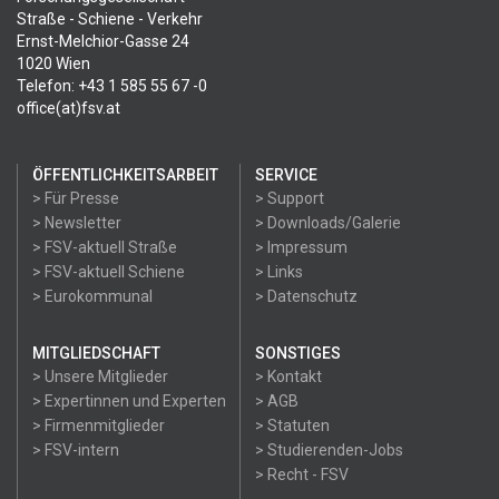
Straße - Schiene - Verkehr
Ernst-Melchior-Gasse 24
1020 Wien
Telefon: +43 1 585 55 67 -0
office(at)fsv.at
ÖFFENTLICHKEITSARBEIT
SERVICE
> Für Presse
> Support
> Newsletter
> Downloads/Galerie
> FSV-aktuell Straße
> Impressum
> FSV-aktuell Schiene
> Links
> Eurokommunal
> Datenschutz
MITGLIEDSCHAFT
SONSTIGES
> Unsere Mitglieder
> Kontakt
> Expertinnen und Experten
> AGB
> Firmenmitglieder
> Statuten
> FSV-intern
> Studierenden-Jobs
> Recht - FSV