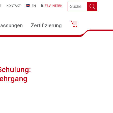
S
KONTAKT
EN
FSV-INTERN
lassungen
Zertifizierung
Schulung:
lehrgang