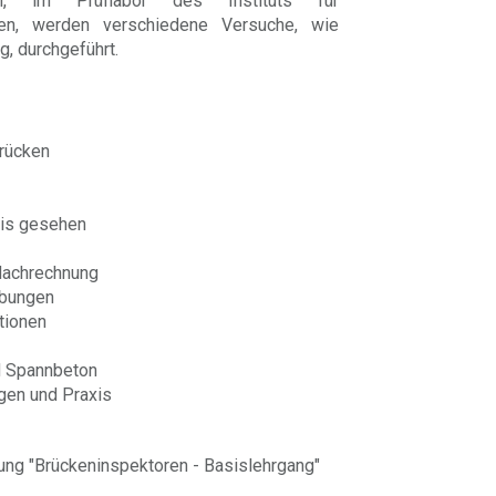
en, im Prüflabor des Instituts für
en, werden verschiedene Versuche, wie
, durchgeführt.
rücken
xis gesehen
 Nachrechnung
Übungen
tionen
d Spannbeton
gen und Praxis
ng "Brückeninspektoren - Basislehrgang"