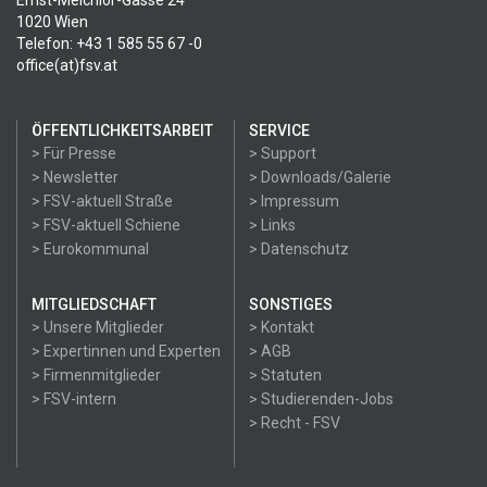
Ernst-Melchior-Gasse 24
1020 Wien
Telefon: +43 1 585 55 67 -0
office(at)fsv.at
ÖFFENTLICHKEITSARBEIT
SERVICE
> Für Presse
> Support
> Newsletter
> Downloads/Galerie
> FSV-aktuell Straße
> Impressum
> FSV-aktuell Schiene
> Links
> Eurokommunal
> Datenschutz
MITGLIEDSCHAFT
SONSTIGES
> Unsere Mitglieder
> Kontakt
> Expertinnen und Experten
> AGB
> Firmenmitglieder
> Statuten
> FSV-intern
> Studierenden-Jobs
> Recht - FSV