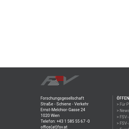
Forschungsgesellschaft
ÖFFEN
Straße - Schiene - Verkehr
> Für 
Ernst-Melchior-Gasse 24
> News
1020 Wien
> FSV-
Telefon: +43 1 585 55 67 -0
> FSV-
office(at)fsv.at