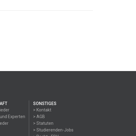
AFT
SONSTIGES
ieder
> Kontakt
 und Experten
> AGB
ieder
> Statuten
> Studierenden-Jobs