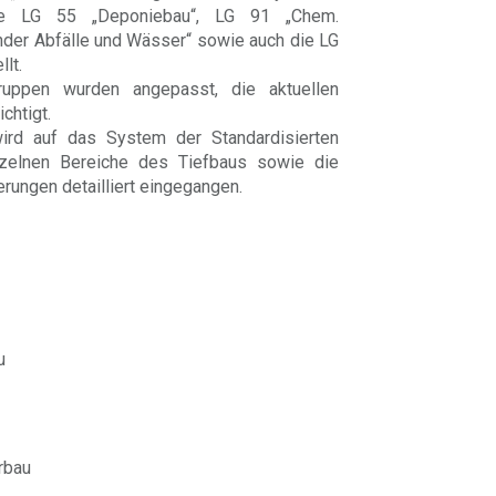
die LG 55 „Deponiebau“, LG 91 „Chem.
nder Abfälle und Wässer“ sowie auch die LG
lt.
gruppen wurden angepasst, die aktuellen
chtigt.
ird auf das System der Standardisierten
nzelnen Bereiche des Tiefbaus sowie die
rungen detailliert eingegangen.
u
rbau