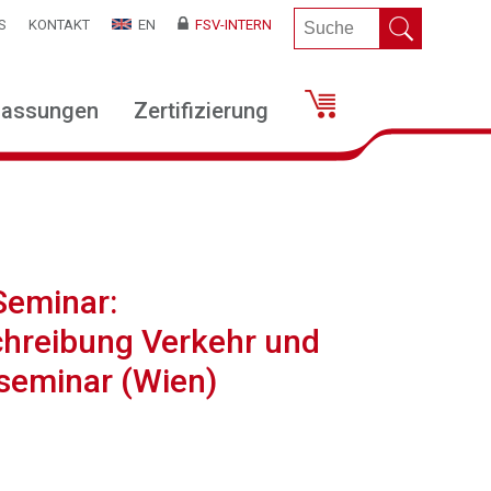
S
KONTAKT
EN
FSV-INTERN
lassungen
Zertifizierung
Seminar:
chreibung Verkehr und
sseminar (Wien)