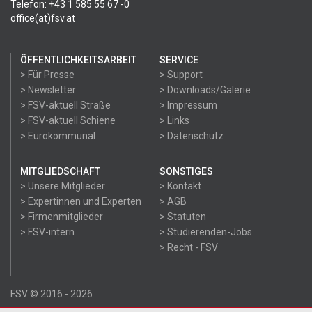
Telefon: +43 1 585 55 67 -0
office(at)fsv.at
ÖFFENTLICHKEITSARBEIT
SERVICE
> Für Presse
> Support
> Newsletter
> Downloads/Galerie
> FSV-aktuell Straße
> Impressum
> FSV-aktuell Schiene
> Links
> Eurokommunal
> Datenschutz
MITGLIEDSCHAFT
SONSTIGES
> Unsere Mitglieder
> Kontakt
> Expertinnen und Experten
> AGB
> Firmenmitglieder
> Statuten
> FSV-intern
> Studierenden-Jobs
> Recht - FSV
FSV © 2016 - 2026