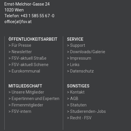
Ernst-Melchior-Gasse 24
1020 Wien
Telefon: +43 1 585 55 67 -0
office(at)fsv.at
ÖFFENTLICHKEITSARBEIT
SERVICE
> Für Presse
> Support
> Newsletter
> Downloads/Galerie
> FSV-aktuell Straße
> Impressum
> FSV-aktuell Schiene
> Links
> Eurokommunal
> Datenschutz
MITGLIEDSCHAFT
SONSTIGES
> Unsere Mitglieder
> Kontakt
> Expertinnen und Experten
> AGB
> Firmenmitglieder
> Statuten
> FSV-intern
> Studierenden-Jobs
> Recht - FSV