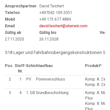
Ansprechpartner
David Teichert
Telefon
+497042 109 2051
Mobil
+49 173 677 4884
Email
david.teichert@sherwin.com
Gültig ab
Gültig bis
Verlä
27.11.2020
26.11.2028
13
S18 Lager und Fahrbahnübergangskonstruktionen Spri
Pos.
Stoff-
Schichtaufbau
Produkt*
Nr.
2
1
PV
Porenverschluss
Komp. A: Zinc
Komp. B: Zinc
3
4
1. GB
Grundbeschichtung
Komp. A: Mac
Plus
Komp. B: Mac
Plus