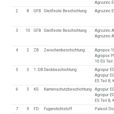
Agrozinc E
2
8
GFB
Gleitfeste Beschichtung
Agrozinc 
3
10
GFB
Gleitfeste Beschichtung
Agrozinc A
Agrozinc A
4
2
ZB
Zwischenbeschichtung
Agropox 10
Agropox P
10 EG Teil
5
3
1. DB
Deckbeschichtung
Agropur EG
Agropur E
ES Teil B,
6
3
KS
Kantenschutzbeschichtung
Agropur EG
Agropur E
ES Teil B,
7
9
FD
Fugendichtstoff
Palesit Di