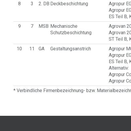
8
3
2. DB
Deckbeschichtung
Agropur EG
Agropur E
ES Teil B,
9
7
MSB
Mechanische
Agrovan 20
Schutzbeschichtung
Agrovan 2
ST Teil B,
10
11
GA
Gestaltungsanstrich
Agropur MG
Agropur E
ES Teil B,
Alternativ:
Agropur Co
Agropur Co
* Verbindliche Firmenbezeichnung- bzw. Materialbezeic