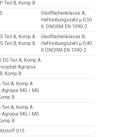
P Teil B, Komp B
ES
Gleitflächenklasse A,
Haftreibungszahl µ 0,50
lt. ÖNORM EN 1090-2
S Teil A, Komp A
Gleitflächenklasse B,
S Teil B, Komp B
Haftreibungszahl µ 0,40
lt ÖNORM EN 1090-2
 EG Teil A, Komp A
hosphat Agropox
 B, Komp B
 Teil A, Komp A
G Agropur MG / MG
 Komp B
 Teil A, Komp A
G Agropur MG / MG
 Komp B
chtstoff 015