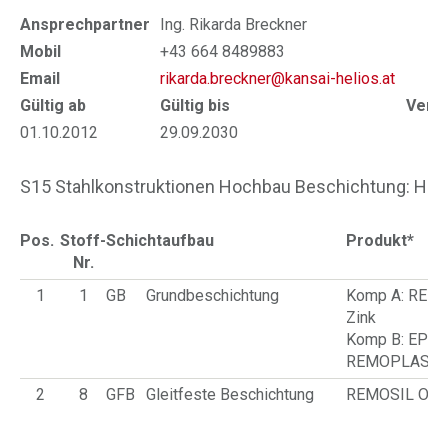
Ansprechpartner
Ing. Rikarda Breckner
Mobil
+43 664 8489883
Email
rikarda.breckner@kansai-helios.at
Gültig ab
Gültig bis
Verlä
01.10.2012
29.09.2030
30
S15 Stahlkonstruktionen Hochbau Beschichtung: HS
Pos.
Stoff-
Schichtaufbau
Produkt*
Nr.
1
1
GB
Grundbeschichtung
Komp A: REM
Zink
Komp B: EP-Hä
REMOPLAST
2
8
GFB
Gleitfeste Beschichtung
REMOSIL OM 