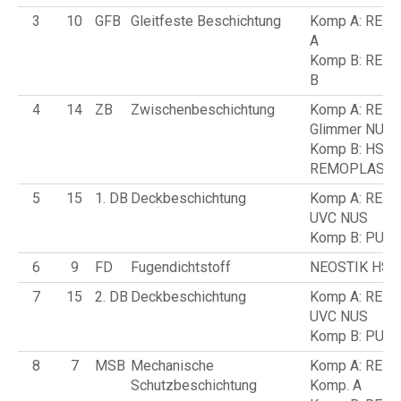
3
10
GFB
Gleitfeste Beschichtung
Komp A: REM
A
Komp B: REM
B
4
14
ZB
Zwischenbeschichtung
Komp A: REM
Glimmer NUS
Komp B: HS-Ra
REMOPLAST
5
15
1. DB
Deckbeschichtung
Komp A: REM
UVC NUS
Komp B: PU-H
6
9
FD
Fugendichtstoff
NEOSTIK HS-1
7
15
2. DB
Deckbeschichtung
Komp A: REM
UVC NUS
Komp B: PU-H
8
7
MSB
Mechanische
Komp A: REM
Schutzbeschichtung
Komp. A