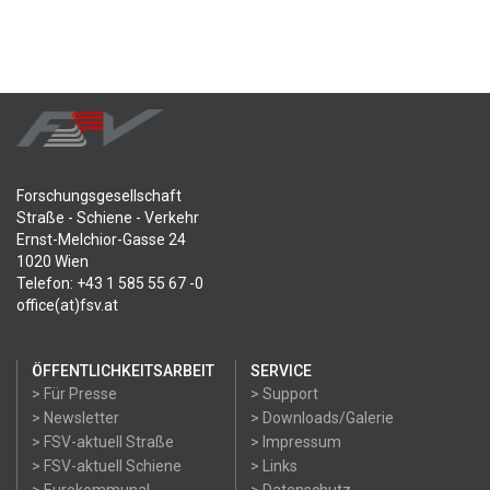
Forschungsgesellschaft
Straße - Schiene - Verkehr
Ernst-Melchior-Gasse 24
1020 Wien
Telefon: +43 1 585 55 67 -0
office(at)fsv.at
ÖFFENTLICHKEITSARBEIT
SERVICE
> Für Presse
> Support
> Newsletter
> Downloads/Galerie
> FSV-aktuell Straße
> Impressum
> FSV-aktuell Schiene
> Links