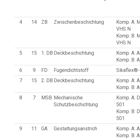
4
14
ZB
Zwischenbeschichtung
Komp. A: 
VHS N
Komp. B: 
VHS N
5
15
1. DB
Deckbeschichtung
Komp. A: 
Komp. B: 
6
9
FD
Fugendichtstoff
Sikaflex®
7
15
2. DB
Deckbeschichtung
Komp. A: 
Komp. B: 
8
7
MSB
Mechanische
Komp. A: 
Schutzbeschichtung
501
Komp. B: 
501
9
11
GA
Gestaltungsanstrich
Komp. A: 
Komp. B: 