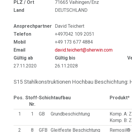
PLZ / Ort
71665 Vaihingen/Enz
Land
DEUTSCHLAND
Ansprechpartner
David Teichert
Telefon
+497042 109 2051
Mobil
+49 173 677 4884
Email
david.teichert@sherwin.com
Gültig ab
Gültig bis
V
27.11.2020
26.11.2028
S15 Stahlkonstruktionen Hochbau Beschichtung:
Pos.
Stoff-
Schichtaufbau
Produkt*
Nr.
1
1
GB
Grundbeschichtung
Komp. A: Z
Komp. B: Z
2
8
GFB
Gleitfeste Beschichtung
Remosil®