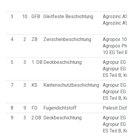
3
10
GFB
Gleitfeste Beschichtung
Agrozinc AS T
Agrozinc AS T
4
2
ZB
Zwischenbeschichtung
Agropox 10 EG
Agropox Phos
10 EG Teil B,
5
3
1. DB
Deckbeschichtung
Agropur EG Te
Agropur EG Ag
ES Teil B, Ko
7
3
KS
Kantenschutzbeschichtung
Agropur EG Te
Agropur EG Ag
ES Teil B, Ko
8
9
FD
Fugendichtstoff
Palesit Dichts
9
3
2.DB
Deckbeschichtung
Agropur EG Te
Agropur EG Ag
ES Teil B, Ko