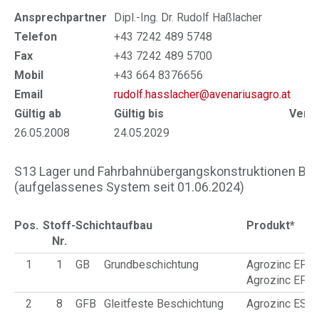
Ansprechpartner
Dipl.-Ing. Dr. Rudolf Haßlacher
Telefon
+43 7242 489 5748
Fax
+43 7242 489 5700
Mobil
+43 664 8376656
Email
rudolf.hasslacher@avenariusagro.at
Gültig ab
Gültig bis
Verlä
26.05.2008
24.05.2029
25
S13 Lager und Fahrbahnübergangskonstruktionen Besc
(aufgelassenes System seit 01.06.2024)
Pos.
Stoff-
Schichtaufbau
Produkt*
Nr.
1
1
GB
Grundbeschichtung
Agrozinc EP T
Agrozinc EP T
2
8
GFB
Gleitfeste Beschichtung
Agrozinc ES