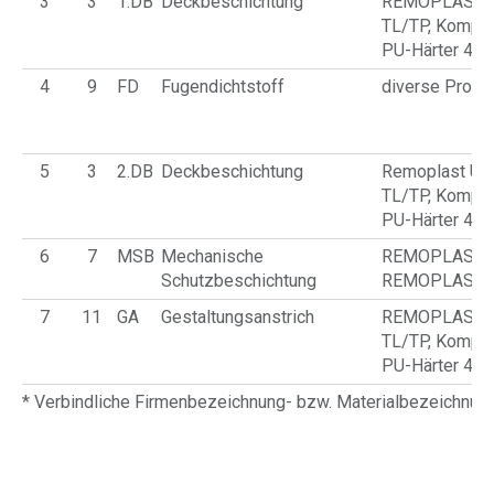
3
3
1.DB
Deckbeschichtung
REMOPLAST U
TL/TP, Komp 
PU-Härter 40
4
9
FD
Fugendichtstoff
diverse Produ
5
3
2.DB
Deckbeschichtung
Remoplast UV
TL/TP, Komp 
PU-Härter 40
6
7
MSB
Mechanische
REMOPLAST T
Schutzbeschichtung
REMOPLAST T
7
11
GA
Gestaltungsanstrich
REMOPLAST U
TL/TP, Komp 
PU-Härter 40
* Verbindliche Firmenbezeichnung- bzw. Materialbezeichnu