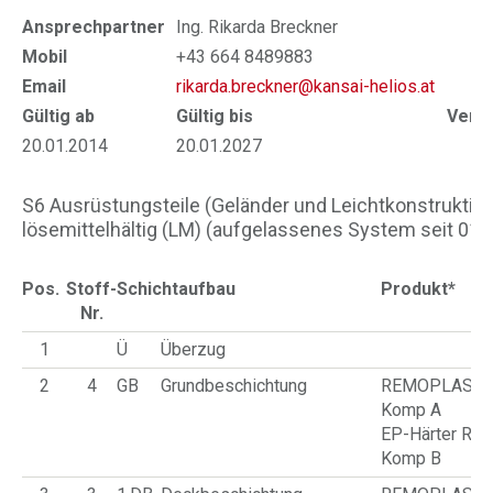
Ansprechpartner
Ing. Rikarda Breckner
Mobil
+43 664 8489883
Email
rikarda.breckner@kansai-helios.at
Gültig ab
Gültig bis
Verlä
20.01.2014
20.01.2027
21
S6 Ausrüstungsteile (Geländer und Leichtkonstruktio
lösemittel­hältig (LM) (aufgelassenes System seit 01.
Pos.
Stoff-
Schichtaufbau
Produkt*
Nr.
1
Ü
Überzug
2
4
GB
Grundbeschichtung
REMOPLAST T
Komp A
EP-Härter RE
Komp B