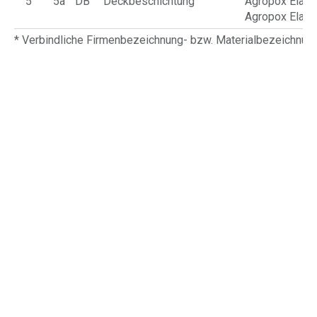
5
5a
DB
Deckbeschichtung
Agropox Elasti
Agropox Elasti
* Verbindliche Firmenbezeichnung- bzw. Materialbezeichnu