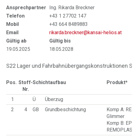
Ansprechpartner
Ing. Rikarda Breckner
Telefon
+43 1 27702 147
Mobil
+43 664 8489883
Email
rikarda.breckner@kansai-helios.at
Gültig ab
Gültig bis
19.05.2025
18.05.2028
S22 Lager und Fahrbahnübergangskonstruktionen Stü
Pos.
Stoff-
Schichtaufbau
Produkt*
Nr.
1
Ü
Überzug
2
4
GB
Grundbeschichtung
Komp A: REM
Glimmer
Komp B: EP-Hä
REMOPLAST