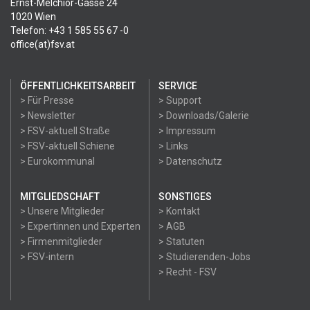
Ernst-Melchior-Gasse 24
1020 Wien
Telefon: +43 1 585 55 67 -0
office(at)fsv.at
ÖFFENTLICHKEITSARBEIT
SERVICE
> Für Presse
> Support
> Newsletter
> Downloads/Galerie
> FSV-aktuell Straße
> Impressum
> FSV-aktuell Schiene
> Links
> Eurokommunal
> Datenschutz
MITGLIEDSCHAFT
SONSTIGES
> Unsere Mitglieder
> Kontakt
> Expertinnen und Experten
> AGB
> Firmenmitglieder
> Statuten
> FSV-intern
> Studierenden-Jobs
> Recht - FSV