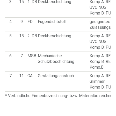
3
15
1. DB
Deckbeschichtung
Komp A: REM
UVC NUS
Komp B: PU-H
4
9
FD
Fugendichtstoff
geeignetes P
Zulassungsinh
5
15
2. DB
Deckbeschichtung
Komp A: REM
UVC NUS
Komp B: PU-H
6
7
MSB
Mechanische
Komp A: REM
Schutzbeschichtung
Komp B: REM
Komp.B
7
11
GA
Gestaltungsanstrich
Komp A: REM
Glimmer
Komp B: PU-H
* Verbindliche Firmenbezeichnung- bzw. Materialbezeichnu