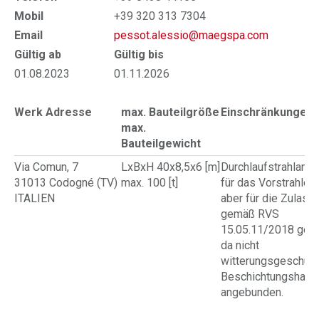
Mobil
+39 320 313 7304
Email
pessot.alessio@maegspa.com
Gültig ab
Gültig bis
01.08.2023
01.11.2026
Werk Adresse
max. Bauteilgröße
Einschränkungen
max.
Bauteilgewicht
Via Comun, 7
LxBxH 40x8,5x6 [m]
Durchlaufstrahlanla
31013 Codogné (TV)
max. 100 [t]
für das Vorstrahlen,
ITALIEN
aber für die Zulass
gemäß RVS
15.05.11/2018 geei
da nicht
witterungsgeschütz
Beschichtungshalle
angebunden.