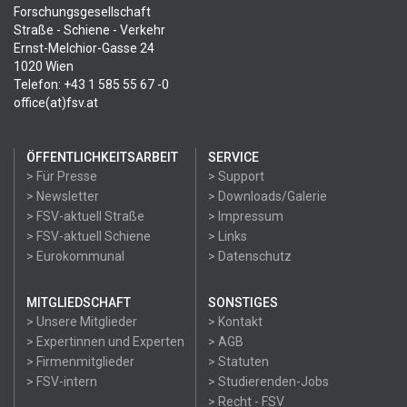
Forschungsgesellschaft
Straße - Schiene - Verkehr
Ernst-Melchior-Gasse 24
1020 Wien
Telefon: +43 1 585 55 67 -0
office(at)fsv.at
ÖFFENTLICHKEITSARBEIT
SERVICE
> Für Presse
> Support
> Newsletter
> Downloads/Galerie
> FSV-aktuell Straße
> Impressum
> FSV-aktuell Schiene
> Links
> Eurokommunal
> Datenschutz
MITGLIEDSCHAFT
SONSTIGES
> Unsere Mitglieder
> Kontakt
> Expertinnen und Experten
> AGB
> Firmenmitglieder
> Statuten
> FSV-intern
> Studierenden-Jobs
> Recht - FSV